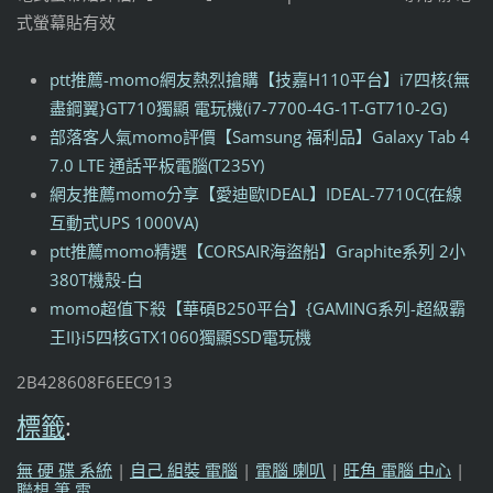
式螢幕貼有效
ptt推薦-momo網友熱烈搶購【技嘉H110平台】i7四核{無
盡鋼翼}GT710獨顯 電玩機(i7-7700-4G-1T-GT710-2G)
部落客人氣momo評價【Samsung 福利品】Galaxy Tab 4
7.0 LTE 通話平板電腦(T235Y)
網友推薦momo分享【愛迪歐IDEAL】IDEAL-7710C(在線
互動式UPS 1000VA)
ptt推薦momo精選【CORSAIR海盜船】Graphite系列 2小
380T機殼-白
momo超值下殺【華碩B250平台】{GAMING系列-超級霸
王II}i5四核GTX1060獨顯SSD電玩機
2B428608F6EEC913
標籤
:
無 硬 碟 系統
|
自己 組裝 電腦
|
電腦 喇叭
|
旺角 電腦 中心
|
聯想 筆 電