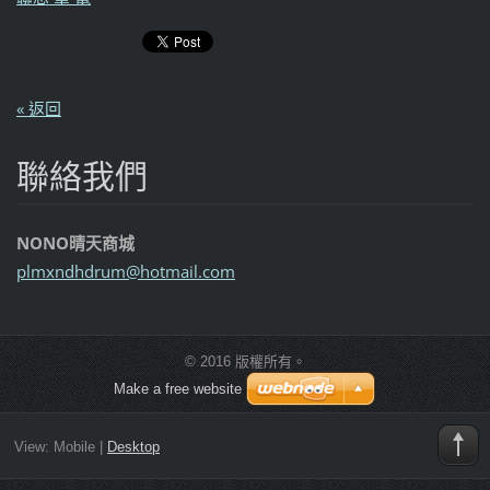
« 返回
聯絡我們
NONO晴天商城
plmxndhd
rum@hotm
ail.com
© 2016 版權所有。
Make a free website
View:
Mobile
|
Desktop