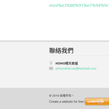
mini%e3%80%91%e7%94%9
聯絡我們
NONO晴天商城
plmxndhd
rum@hotm
ail.com
© 2016 版權所有。
Create a website for free