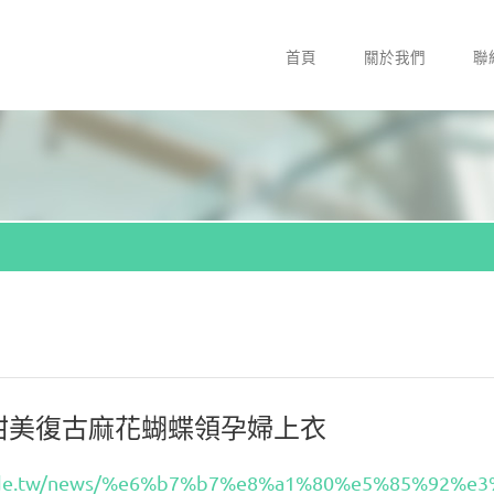
首頁
關於我們
聯
i】甜美復古麻花蝴蝶領孕婦上衣
node.tw/news/%e6%b7%b7%e8%a1%80%e5%85%92%e3