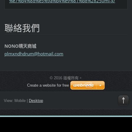
%e7%b4%8d%e5%9a%b4%e9%81%b8%28250ml-x/
聯絡我們
NONO晴天商城
plmxndhd
rum@hotm
ail.com
© 2016 版權所有。
Create a website for free
View:
Mobile
|
Desktop