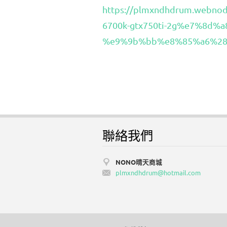
https://plmxndhdrum.we
6700k-gtx750ti-2g%e7%8d%
%e9%9b%bb%e8%85%a6%28
聯絡我們
NONO晴天商城
plmxndhd
rum@hotm
ail.com