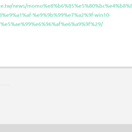
bnode.tw/news/momo%e8%b6%85%e5%80%bc%e4%b8
a8%e9%a1%af-%e9%9b%99%e7%a2%9f-win10-
%e5%ae%99%e6%96%af%e6%a9%9f%29/